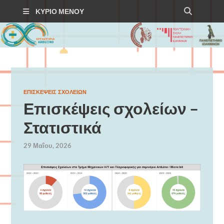
ΚΎΡΙΟ ΜΕΝΟΎ
Arduino Seminars
ΕΠΙΣΚΈΨΕΙΣ ΣΧΟΛΕΊΩΝ
Επισκέψεις σχολείων –
Στατιστικά
TEST
29 Μαΐου, 2026
test