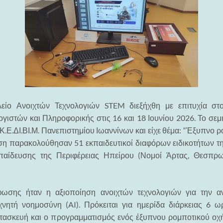
είο Ανοιχτών Τεχνολογιών STEM διεξήχθη με επιτυχία σ
γιστών και Πληροφορικής στις 16 και 18 Ιουνίου 2026. Το σεμ
 Κ.Ε.ΔΙ.ΒΙ.Μ. Πανεπιστημίου Ιωαννίνων και είχε θέμα: “Έξυπνο ρ
άση παρακολούθησαν 51 εκπαιδευτικοί διαφόρων ειδικοτήτων τ
παίδευσης της Περιφέρειας Ηπείρου (Νομοί Άρτας, Θεσπρωτ
φωσης ήταν η αξιοποίηση ανοιχτών τεχνολογιών για την 
χνητή νοημοσύνη (AI). Πρόκειται για ημερίδα διάρκειας 6 
τασκευή και ο προγραμματισμός ενός έξυπνου ρομποτικού οχ