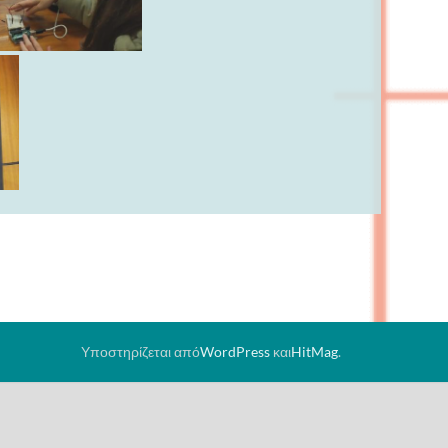
Υποστηρίζεται από
WordPress
και
HitMag
.