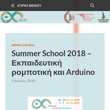
ΚΎΡΙΟ ΜΕΝΟΎ
Arduino Seminars
ΘΕΡΙΝΆ ΣΧΟΛΕΊΑ
Summer School 2018 –
Εκπαιδευτική
ρομποτική και Arduino
TEST
1 Ιουνίου, 2018
test